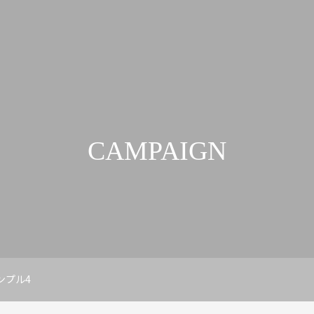
CAMPAIGN
ンプル4