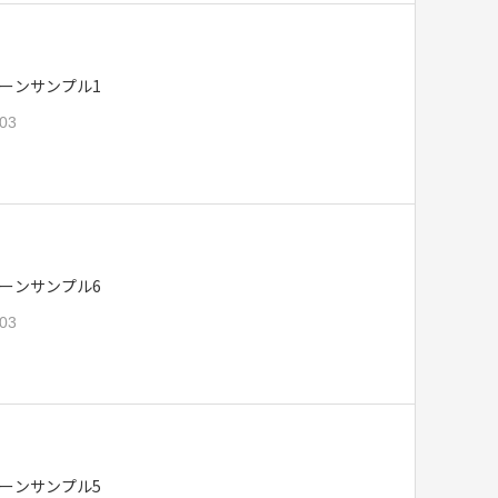
ーンサンプル1
.03
ーンサンプル6
.03
ーンサンプル5