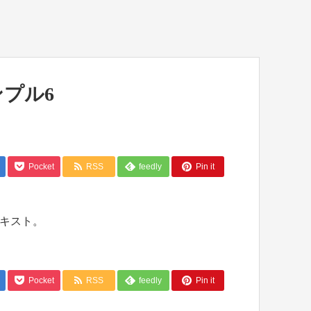
プル6
Pocket
RSS
feedly
Pin it
キスト。
Pocket
RSS
feedly
Pin it