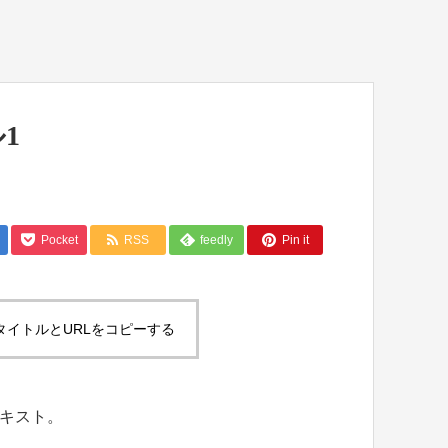
1
Pocket
RSS
feedly
Pin it
タイトルとURLをコピーする
キスト。